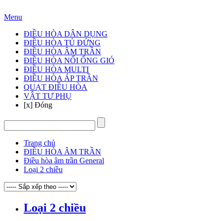
Hotline: 024 3905 3888
Menu
ĐIỀU HÒA DÂN DỤNG
ĐIỀU HÒA TỦ ĐỨNG
ĐIỀU HÒA ÂM TRẦN
ĐIỀU HÒA NỐI ỐNG GIÓ
ĐIỀU HÒA MULTI
ĐIỀU HÒA ÁP TRẦN
QUẠT ĐIỀU HÒA
VẬT TƯ PHỤ
[x] Đóng
Trang chủ
ĐIỀU HÒA ÂM TRẦN
Điều hòa âm trần General
Loại 2 chiều
Loại 2 chiều