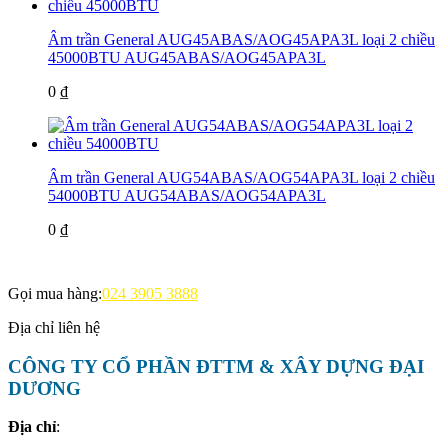
Âm trần General AUG45ABAS/AOG45APA3L loại 2 chiều
45000BTU
AUG45ABAS/AOG45APA3L
0 ₫
Âm trần General AUG54ABAS/AOG54APA3L loại 2 chiều
54000BTU
AUG54ABAS/AOG54APA3L
0 ₫
Gọi mua hàng:
024 3905 3888
Địa chỉ liên hệ
CÔNG TY CỔ PHẦN ĐTTM & XÂY DỰNG ĐẠI
DƯƠNG
Địa chỉ
: