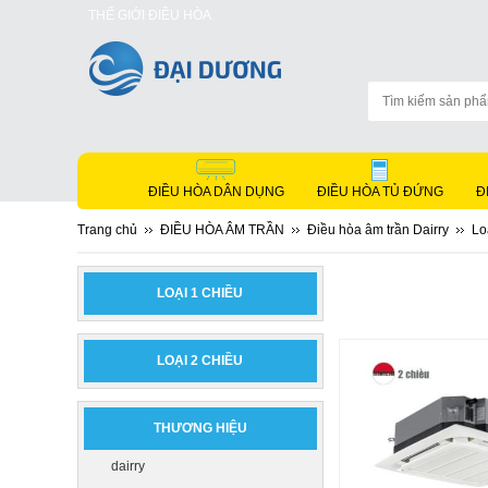
THẾ GIỚI ĐIỀU HÒA
ĐIỀU HÒA DÂN DỤNG
ĐIỀU HÒA TỦ ĐỨNG
Đ
Trang chủ
ĐIỀU HÒA ÂM TRẦN
Điều hòa âm trần Dairry
Lo
LOẠI 1 CHIỀU
LOẠI 2 CHIỀU
THƯƠNG HIỆU
dairry