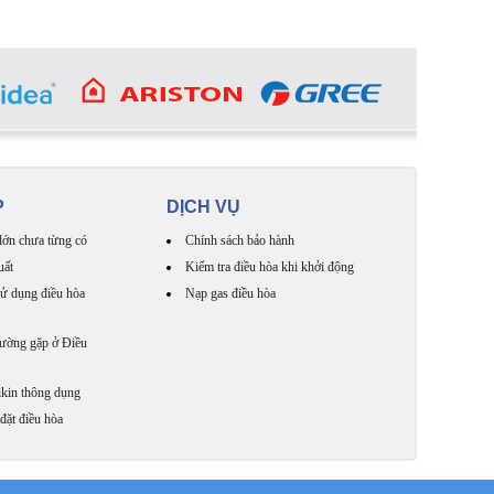
P
DỊCH VỤ
lớn chưa từng có
Chính sách bảo hành
uất
Kiểm tra điều hòa khi khởi động
ử dụng điều hòa
Nạp gas điều hòa
hường gặp ở Điều
kin thông dụng
đặt điều hòa