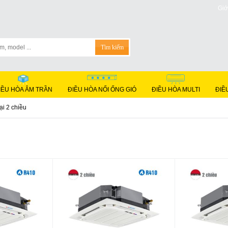
Giớ
IỀU HÒA ÂM TRẦN
ĐIỀU HÒA NỐI ỐNG GIÓ
ĐIỀU HÒA MULTI
ĐIỀ
ại 2 chiều