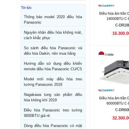
Tin tức
Điều hòa âm trần D
Thông báo model 2020 điều hòa
18000BTU C
Panasonic
C-DR18
Nguyên nhân điều hòa không mát,
16.300.0
cách khắc phục
So sánh điều hòa Panasonic và
điều hòa Daikin, nên mua hãng
Hướng dẫn sử dụng điều khiển
remote điều hòa Panasonic CU/CS
Model mới máy điều hòa treo
tường Panasonic 2019
Nagakawa tung sản phẩm điều
Điều hòa âm trần D
hòa không khí 2019
60000BTU C
C-DR60
Điều hòa Panasonic treo tường
9000BTU giá rẻ
32.300.0
Dòng điều hòa Panasonic có mặt