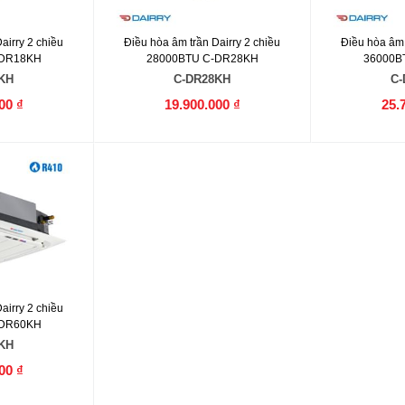
airry 2 chiều
Điều hòa âm trần Dairry 2 chiều
Điều hòa âm 
-DR18KH
28000BTU C-DR28KH
36000B
KH
C-DR28KH
C-
00 ₫
19.900.000 ₫
25.
airry 2 chiều
-DR60KH
KH
00 ₫