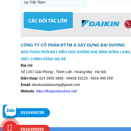
tại Việt Nam
CÔNG TY CỔ PHẦN ĐTTM & XÂY DỰNG ĐẠI DƯƠNG
NHÀ PHÂN PHỐI MÁY ĐIỀU HÒA KHÔNG KHÍ, BÌNH NÓNG LẠNH
GIẶT, CHÍNH HÃNG GIÁ RẺ
Địa chỉ
:
Số 1267 Giải Phóng - Thịnh Liệt - Hoàng Mai - Hà Nội
Điện thoại
: 024 3905 3888 - 09456 33233 - 0916 499 299
Email
: dieuhoadaiduong@gmail.com
Website
:
https://thegioidieuhoa.net/
0916499299
0916499299