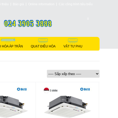
i thiệu
Báo giá
Online information
Các công trình tiêu biểu
0
024 3905 3888
U HÒA ÁP TRẦN
QUẠT ĐIỀU HÒA
VẬT TƯ PHỤ