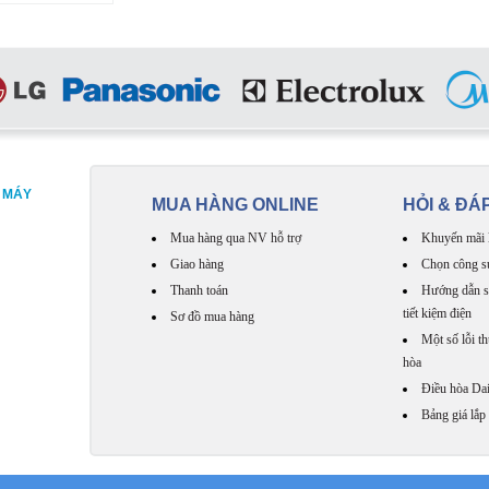
, MÁY
MUA HÀNG ONLINE
HỎI & ĐÁ
Mua hàng qua NV hỗ trợ
Khuyến mãi 
Giao hàng
Chọn công s
Thanh toán
Hướng dẫn s
tiết kiệm điện
Sơ đồ mua hàng
Một số lỗi t
hòa
Điều hòa Dai
Bảng giá lắp 