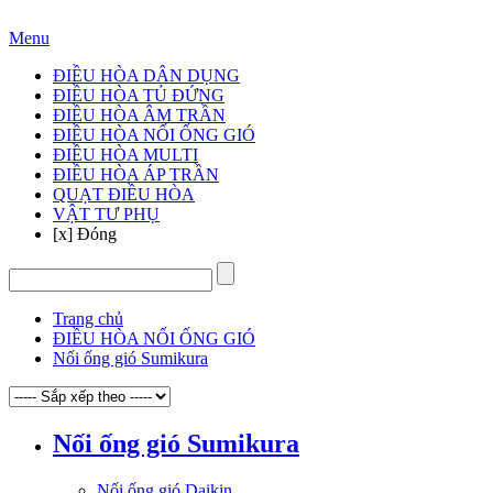
Hotline: 024 3905 3888
Menu
ĐIỀU HÒA DÂN DỤNG
ĐIỀU HÒA TỦ ĐỨNG
ĐIỀU HÒA ÂM TRẦN
ĐIỀU HÒA NỐI ỐNG GIÓ
ĐIỀU HÒA MULTI
ĐIỀU HÒA ÁP TRẦN
QUẠT ĐIỀU HÒA
VẬT TƯ PHỤ
[x] Đóng
Trang chủ
ĐIỀU HÒA NỐI ỐNG GIÓ
Nối ống gió Sumikura
Nối ống gió Sumikura
Nối ống gió Daikin