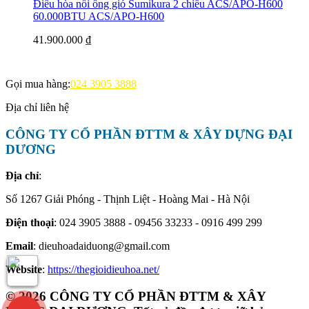
Điều hòa nối ống gió Sumikura 2 chiều ACS/APO-H600
60.000BTU
ACS/APO-H600
41.900.000 ₫
Gọi mua hàng:
024 3905 3888
Địa chỉ liên hệ
CÔNG TY CỔ PHẦN ĐTTM & XÂY DỰNG ĐẠI
DƯƠNG
Địa chỉ
:
Số 1267 Giải Phóng - Thịnh Liệt - Hoàng Mai - Hà Nội
Điện thoại
: 024 3905 3888 - 09456 33233 - 0916 499 299
Email
: dieuhoadaiduong@gmail.com
Website
:
https://thegioidieuhoa.net/
© 2026 CÔNG TY CỔ PHẦN ĐTTM & XÂY