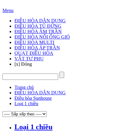
Hotline: 024 3905 3888
Menu
ĐIỀU HÒA DÂN DỤNG
ĐIỀU HÒA TỦ ĐỨNG
ĐIỀU HÒA ÂM TRẦN
ĐIỀU HÒA NỐI ỐNG GIÓ
ĐIỀU HÒA MULTI
ĐIỀU HÒA ÁP TRẦN
QUẠT ĐIỀU HÒA
VẬT TƯ PHỤ
[x] Đóng
Trang chủ
ĐIỀU HÒA DÂN DỤNG
Điều hòa Sunhouse
Loại 1 chiều
Loại 1 chiều