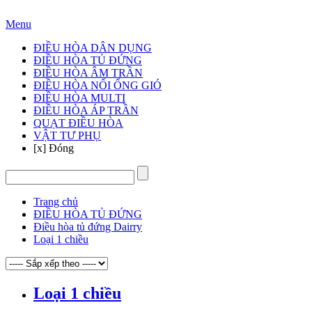
Hotline: 024 3905 3888
Menu
ĐIỀU HÒA DÂN DỤNG
ĐIỀU HÒA TỦ ĐỨNG
ĐIỀU HÒA ÂM TRẦN
ĐIỀU HÒA NỐI ỐNG GIÓ
ĐIỀU HÒA MULTI
ĐIỀU HÒA ÁP TRẦN
QUẠT ĐIỀU HÒA
VẬT TƯ PHỤ
[x] Đóng
Trang chủ
ĐIỀU HÒA TỦ ĐỨNG
Điều hòa tủ đứng Dairry
Loại 1 chiều
Loại 1 chiều