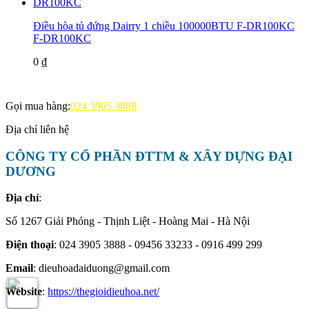
Điều hòa tủ đứng Dairry 1 chiều 100000BTU F-DR100KC
F-DR100KC
0 ₫
Gọi mua hàng:
024 3905 3888
Địa chỉ liên hệ
CÔNG TY CỔ PHẦN ĐTTM & XÂY DỰNG ĐẠI
DƯƠNG
Địa chỉ
:
Số 1267 Giải Phóng - Thịnh Liệt - Hoàng Mai - Hà Nội
Điện thoại
: 024 3905 3888 - 09456 33233 - 0916 499 299
Email
: dieuhoadaiduong@gmail.com
Website
:
https://thegioidieuhoa.net/