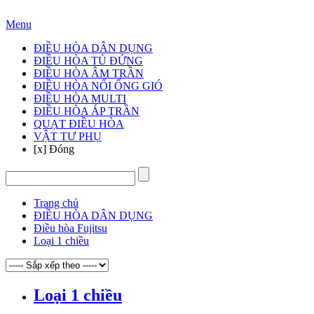
Hotline: 024 3905 3888
Menu
ĐIỀU HÒA DÂN DỤNG
ĐIỀU HÒA TỦ ĐỨNG
ĐIỀU HÒA ÂM TRẦN
ĐIỀU HÒA NỐI ỐNG GIÓ
ĐIỀU HÒA MULTI
ĐIỀU HÒA ÁP TRẦN
QUẠT ĐIỀU HÒA
VẬT TƯ PHỤ
[x] Đóng
Trang chủ
ĐIỀU HÒA DÂN DỤNG
Điều hòa Fujitsu
Loại 1 chiều
Loại 1 chiều