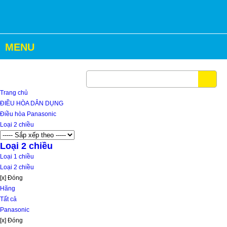
MENU
Hotline: 024 3905 3888
Trang chủ
ĐIỀU HÒA DÂN DỤNG
Điều hòa Panasonic
Loại 2 chiều
Loại 2 chiều
Loại 1 chiều
Loại 2 chiều
[x] Đóng
Hãng
Tất cả
Panasonic
[x] Đóng