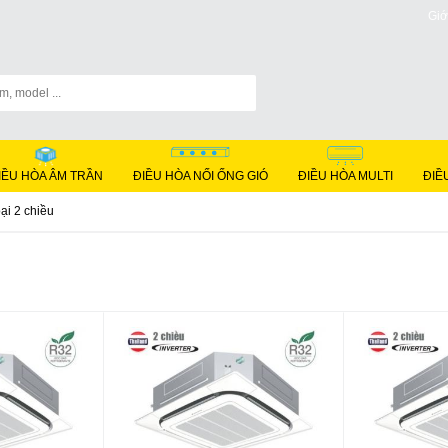
Giớ
IỀU HÒA ÂM TRẦN
ĐIỀU HÒA NỐI ỐNG GIÓ
ĐIỀU HÒA MULTI
ĐIỀ
ại 2 chiều