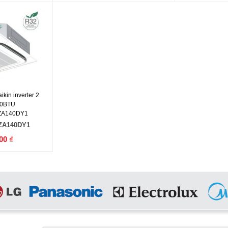
kin inverter 2
00BTU
ZA140DY1
ZA140DY1
00 ₫