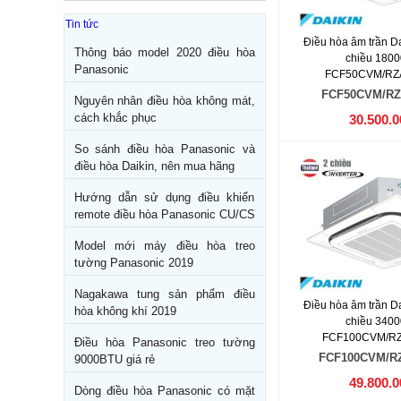
Tin tức
Điều hòa âm trần Dai
Thông báo model 2020 điều hòa
chiều 180
Panasonic
FCF50CVM/RZ
FCF50CVM/RZ
Nguyên nhân điều hòa không mát,
cách khắc phục
30.500.0
So sánh điều hòa Panasonic và
điều hòa Daikin, nên mua hãng
Hướng dẫn sử dụng điều khiển
remote điều hòa Panasonic CU/CS
Model mới máy điều hòa treo
tường Panasonic 2019
Nagakawa tung sản phẩm điều
Điều hòa âm trần Dai
hòa không khí 2019
chiều 340
FCF100CVM/R
Điều hòa Panasonic treo tường
FCF100CVM/R
9000BTU giá rẻ
49.800.0
Dòng điều hòa Panasonic có mặt