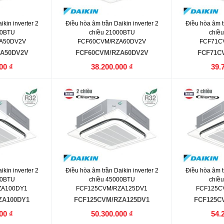
kin inverter 2
Điều hòa âm trần Daikin inverter 2
Điều hòa âm tr
00BTU
chiều 21000BTU
chiề
A50DV2V
FCF60CVM/RZA60DV2V
FCF71C
A50DV2V
FCF60CVM/RZA60DV2V
FCF71C
00 ₫
38.200.000 ₫
39.
kin inverter 2
Điều hòa âm trần Daikin inverter 2
Điều hòa âm tr
00BTU
chiều 45000BTU
chiề
ZA100DY1
FCF125CVM/RZA125DV1
FCF125C
ZA100DY1
FCF125CVM/RZA125DV1
FCF125C
00 ₫
50.300.000 ₫
54.