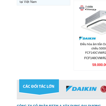
tại Việt Nam
Điều hòa âm trần Dai
chiều 500
FCF140CVM/R
FCF140CVM/R
59.000.0