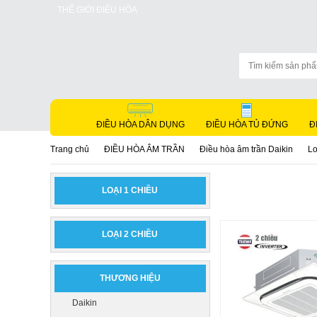
THẾ GIỚI ĐIỀU HÒA
ĐIỀU HÒA DÂN DỤNG
ĐIỀU HÒA TỦ ĐỨNG
Đ
Trang chủ
ĐIỀU HÒA ÂM TRẦN
Điều hòa âm trần Daikin
Lo
LOẠI 1 CHIỀU
LOẠI 2 CHIỀU
THƯƠNG HIỆU
Daikin