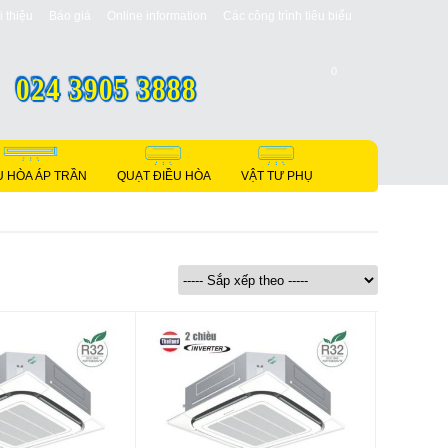
i thiệu
Báo giá
Online information
Các công trình tiêu biểu
0
024 3905 3888
U HÒA ÁP TRẦN
QUẠT ĐIỀU HÒA
VẬT TƯ PHỤ