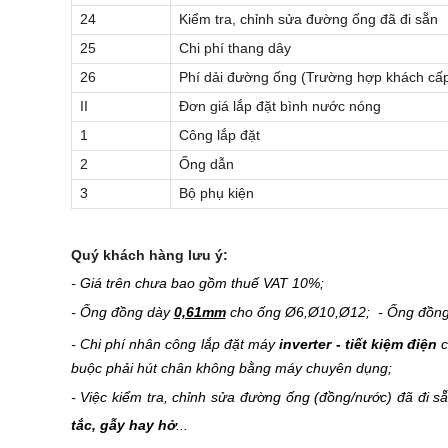
24
Kiểm tra, chỉnh sửa đường ống đã đi sẵn
25
Chi phí thang dây
26
Phí dải đường ống (Trường hợp khách cấp
II
Đơn giá lắp đặt bình nước nóng
1
Công lắp đặt
2
Ống dẫn
3
Bộ phụ kiện
Quý khách hàng lưu ý:
- Giá trên chưa bao gồm thuế VAT 10%;
- Ống đồng dày
0,61mm
cho ống Ø6,Ø10,Ø12; - Ống đồn
- Chi phí nhân công lắp đặt máy
inverter - tiết kiệm điện
c
buộc phải hút chân không bằng máy chuyên dụng;
- Việc kiểm tra, chỉnh sửa đường ống (đồng/nước) đã đi 
tắc, gẫy hay hở
...