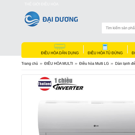
THẾ GIỚI ĐIỀU HÒA
ĐIỀU HÒA DÂN DỤNG
ĐIỀU HÒA TỦ ĐỨNG
Đ
Trang chủ
ĐIỀU HÒA MULTI
Điều hòa Multi LG
Dàn lạnh đ