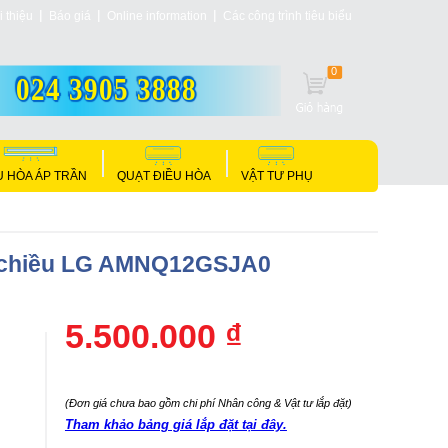
i thiệu
Báo giá
Online information
Các công trình tiêu biểu
0
024 3905 3888
U HÒA ÁP TRẦN
QUẠT ĐIỀU HÒA
VẬT TƯ PHỤ
 1 chiều LG AMNQ12GSJA0
5.500.000 ₫
(Đơn giá chưa bao gồm chi phí Nhân công & Vật tư lắp đặt)
Tham khảo bảng giá lắp đặt tại đây.