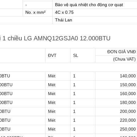
-
Bảo vệ quá nhiệt cho động cơ quạt
No. x mm²
4C x 0.75
Thái Lan
ulti 1 chiều LG AMNQ12GSJA0 12.000BTU
ĐƠN GIÁ VNĐ
ĐVT
SL
(Chưa VAT)
00BTU
Mét
1
140,000
000BTU
Mét
1
150,000
000BTU
Mét
1
160,000
000BTU
Mét
1
180,000
00BTU
Mét
1
200,000
00BTU
Mét
1
220,000
00BTU
Mét
1
250,000