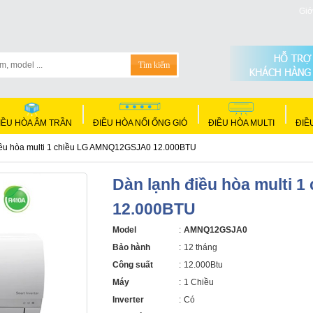
Giớ
IỀU HÒA ÂM TRẦN
ĐIỀU HÒA NỐI ỐNG GIÓ
ĐIỀU HÒA MULTI
ĐIỀ
iều hòa multi 1 chiều LG AMNQ12GSJA0 12.000BTU
Dàn lạnh điều hòa multi
12.000BTU
Model
:
AMNQ12GSJA0
Bảo hành
:
12 tháng
Công suất
:
12.000Btu
Máy
:
1 Chiều
Inverter
:
Có