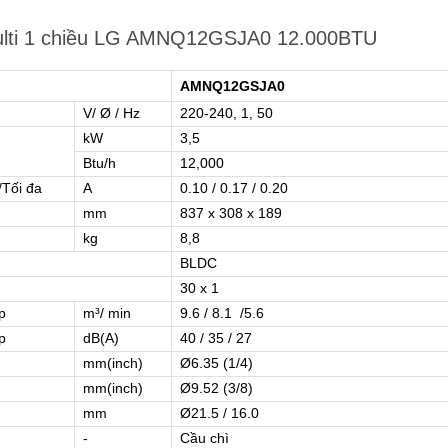
multi 1 chiều LG AMNQ12GSJA0 12.000BTU
AMNQ12GSJA0
V/ Ø / Hz
220-240, 1, 50
kW
3,5
Btu/h
12,000
/Tối đa
A
0.10 / 0.17 / 0.20
mm
837 x 308 x 189
kg
8,8
BLDC
30 x 1
p
m³/ min
9.6 / 8.1 /5.6
p
dB(A)
40 / 35 / 27
mm(inch)
Ø6.35 (1/4)
mm(inch)
Ø9.52 (3/8)
mm
Ø21.5 / 16.0
-
Cầu chì