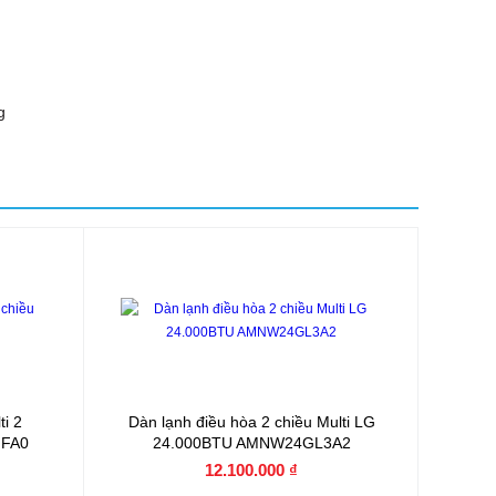
g
i 2
Dàn lạnh điều hòa 2 chiều Multi LG
GFA0
24.000BTU AMNW24GL3A2
12.100.000 ₫