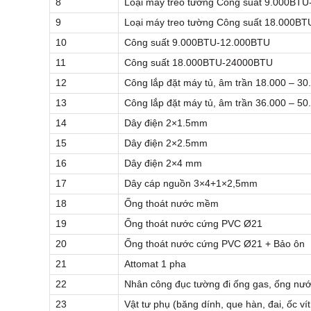
8
Loại máy treo tường Công suất 9.000BT
9
Loại máy treo tường Công suất 18.000B
10
Công suất 9.000BTU-12.000BTU
11
Công suất 18.000BTU-24000BTU
12
Công lắp đặt máy tủ, âm trần 18.000 – 3
13
Công lắp đặt máy tủ, âm trần 36.000 – 5
14
Dây điện 2×1.5mm
15
Dây điện 2×2.5mm
16
Dây điện 2×4 mm
17
Dây cáp nguồn 3×4+1×2,5mm
18
Ống thoát nước mềm
19
Ống thoát nước cứng PVC Ø21
20
Ống thoát nước cứng PVC Ø21 + Bảo ôn
21
Attomat 1 pha
22
Nhân công đục tường đi ống gas, ống nư
23
Vật tư phụ (băng dính, que hàn, đai, ốc vít,