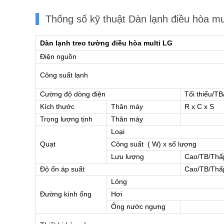
Thống số kỹ thuật Dàn lạnh điều hòa 
Dàn lạnh treo tường điều hòa multi LG
Điện nguồn
Công suất lạnh
Cường độ dòng điện
Tối thiểu/TB
Kích thước
Thân máy
R x C x S
Trọng lượng tịnh
Thân máy
Loại
Quạt
Công suất ( W) x số lượng
Lưu lượng
Cao/TB/Thấ
Độ ổn áp suất
Cao/TB/Thấ
Lỏng
Đường kính ống
Hơi
Ống nước ngưng