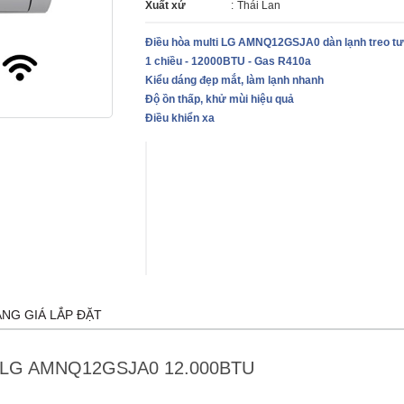
Xuất xứ
:
Thái Lan
Điều hòa multi LG AMNQ12GSJA0 dàn lạnh treo t
1 chiều - 12000BTU - Gas R410a
Kiểu dáng đẹp mắt, làm lạnh nhanh
Độ ồn thấp, khử mùi hiệu quả
Điều khiển xa
ẢNG GIÁ LẮP ĐẶT
hiều LG AMNQ12GSJA0 12.000BTU