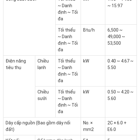
~ Danh
~ 15.97
định ~ Tối
đa
Tối thiểu
Btu/h
6,500 ~
~ Danh
49,000 ~
định ~ Tối
53,500
đa
Điện năng
Chiều
Tối thiểu
kW
0.40 ~ 4.67 ~
tiêu thụ
Iạnh
~ Danh
5.50
định ~ Tối
đa
Chiều
Tối thiểu
kW
0.50 ~ 4.20 ~
sưởi
~ Danh
5.60
định ~ Tối
đa
Dây cấp nguồn (Bao gồm dây nối
No. ×
2C × 6.0 +
đất)
mm
2
E6.0