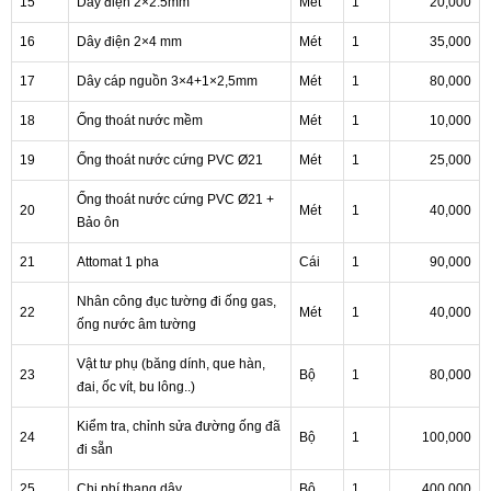
15
Dây điện 2×2.5mm
Mét
1
20,000
16
Dây điện 2×4 mm
Mét
1
35,000
17
Dây cáp nguồn 3×4+1×2,5mm
Mét
1
80,000
18
Ống thoát nước mềm
Mét
1
10,000
19
Ống thoát nước cứng PVC Ø21
Mét
1
25,000
Ống thoát nước cứng PVC Ø21 +
20
Mét
1
40,000
Bảo ôn
21
Attomat 1 pha
Cái
1
90,000
Nhân công đục tường đi ống gas,
22
Mét
1
40,000
ống nước âm tường
Vật tư phụ (băng dính, que hàn,
23
Bộ
1
80,000
đai, ốc vít, bu lông..)
Kiểm tra, chỉnh sửa đường ống đã
24
Bộ
1
100,000
đi sẵn
25
Chi phí thang dây
Bộ
1
400,000