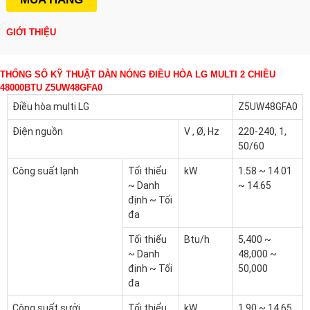
GIỚI THIỆU
THỐNG SỐ KỸ THUẬT DÀN NÓNG ĐIỀU HÒA LG MULTI 2 CHIỀU
48000BTU Z5UW48GFA0
Điều hòa multi LG
Z5UW48GFA0
Điện nguồn
V , Ø, Hz
220-240, 1,
50/60
Công suất Iạnh
Tối thiểu
kW
1.58 ~ 14.01
~ Danh
~ 14.65
định ~ Tối
đa
Tối thiểu
Btu/h
5,400 ~
~ Danh
48,000 ~
định ~ Tối
50,000
đa
Công suất sưởi
Tối thiểu
kW
1.90 ~ 14.65