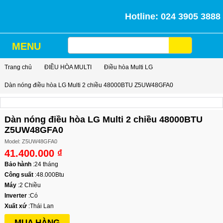
Hotline: 024 3905 3888
MENU
Trang chủ
ĐIỀU HÒA MULTI
Điều hòa Multi LG
Dàn nóng điều hòa LG Multi 2 chiều 48000BTU Z5UW48GFA0
Dàn nóng điều hòa LG Multi 2 chiều 48000BTU
Z5UW48GFA0
Model: Z5UW48GFA0
41.400.000 ₫
Bảo hành
:
24 tháng
Công suất
:
48.000Btu
Máy
:
2 Chiều
Inverter
:
Có
Xuất xứ
:
Thái Lan
MUA HÀNG