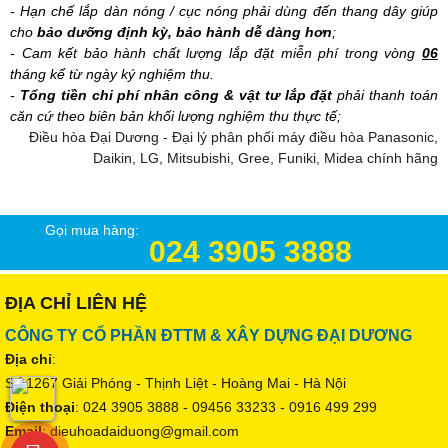
- Hạn chế lắp dàn nóng / cục nóng phải dùng đến thang dây giúp
cho
bảo dưỡng định kỳ, bảo hành dễ dàng hơn
;
- Cam kết bảo hành chất lượng lắp đặt miễn phí trong vòng
06
tháng kể từ ngày ký nghiệm thu.
-
Tổng tiền chi phí nhân công & vật tư lắp đặt
phải thanh toán
căn cứ theo biên bản khối lượng nghiệm thu thực tế;
Điều hòa Đại Dương - Đại lý phân phối máy điều hòa Panasonic,
Daikin, LG, Mitsubishi, Gree, Funiki, Midea chính hãng
Gọi mua hàng:
024 3905 3888
ĐỊA CHỈ LIÊN HỆ
CÔNG TY CỔ PHẦN ĐTTM & XÂY DỰNG ĐẠI DƯƠNG
Địa chỉ
:
Số 1267 Giải Phóng - Thịnh Liệt - Hoàng Mai - Hà Nội
Điện thoại
: 024 3905 3888 - 09456 33233 - 0916 499 299
Email
: dieuhoadaiduong@gmail.com