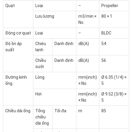
Quạt
Loại
–
Propeller
Lưu lượng
m
3
/min ×
80 × 1
No.
Động cơ quạt
Loại
–
BLDC
Độ ồn áp
Chiéu
Danh định
dB(A)
54
suất
lanh
Chiều
Danh định
dB(A)
56
sưởi
Đường kính
Lỏng
mm(inch)
Ø 6.35 (1/4) ×
ống
× No.
5
Hơi
mm(inch)
Ø 9.52 (3/8) ×
× No.
5
Chiều dài ống
Tổng
Tối đa
m
85
chiều
dài ống