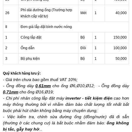
Phí dải đường ống (Trường hợp
26
Mét
1
40,000
khách cấp vật tư)
II
Đơn giá lắp đặt bình nước nóng
1
Công lắp đặt
Bộ
1
150,000
2
Ống dẫn
Đôi
1
100,000
3
Bộ phụ kiện
Bộ
1
50,000
Quý khách hàng lưu ý:
- Giá trên chưa bao gồm thuế VAT 10%;
- Ống đồng dày
0,61mm
cho ống Ø6,Ø10,Ø12; - Ống đồng dày
0,71mm
cho ống Ø16,Ø19;
- Chi phí nhân công lắp đặt máy
inverter - tiết kiệm điện
cao hơn
máy thông thường bởi vì nhằm đảm bảo chất lượng tốt nhất bắt
buộc phải hút chân không bằng máy chuyên dụng;
- Việc kiểm tra, chỉnh sửa đường ống (đồng/nước) đã đi sẵn
(thường ở các chung cư) là bắt buộc nhằm đảm bảo:
ống không
bị tắc, gẫy hay hở
...