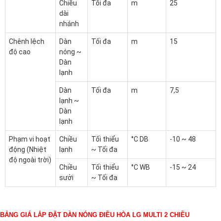
Chiều
Tối đa
m
25
dài
nhánh
Chênh lệch
Dàn
Tối đa
m
15
độ cao
nóng ~
Dàn
lạnh
Dàn
Tối đa
m
7,5
lạnh ~
Dàn
lạnh
Phạm vi hoạt
Chiều
Tối thiểu
°C DB
-10 ~ 48
động (Nhiệt
lạnh
~ Tối đa
độ ngoài trời)
Chiều
Tối thiểu
°C WB
-15 ~ 24
sưởi
~ Tối đa
BẢNG GIÁ LẮP ĐẶT DÀN NÓNG ĐIỀU HÒA LG MULTI 2 CHIỀU