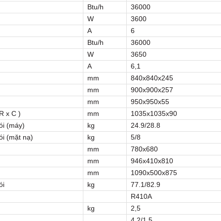
Btu/h
36000
W
3600
A
6
Btu/h
36000
W
3650
A
6,1
mm
840x840x245
mm
900x900x257
mm
950x950x55
R x C )
mm
1035x1035x90
ói (máy)
kg
24.9/28.8
ói (mặt nạ)
kg
5/8
mm
780x680
mm
946x410x810
mm
1090x500x875
ói
kg
77.1/82.9
R410A
kg
2,5
4.2/1.5