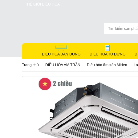
THẾ GIỚI ĐIỀU HÒA
ĐIỀU HÒA DÂN DỤNG
ĐIỀU HÒA TỦ ĐỨNG
Đ
Trang chủ
ĐIỀU HÒA ÂM TRẦN
Điều hòa âm trần Midea
Lo