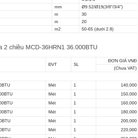
mm
Ø9.52/Ø19(3/8"/3/4")
m
30
m
20
m2
50-65 (dưới 2.8)
dea 2 chiều MCD-36HRN1 36.000BTU
ĐƠN GIÁ VNĐ
ĐVT
SL
(Chưa VAT)
00BTU
Mét
1
140,000
000BTU
Mét
1
150,000
000BTU
Mét
1
160,000
000BTU
Mét
1
180,000
00BTU
Mét
1
200,000
00BTU
Mét
1
220,000