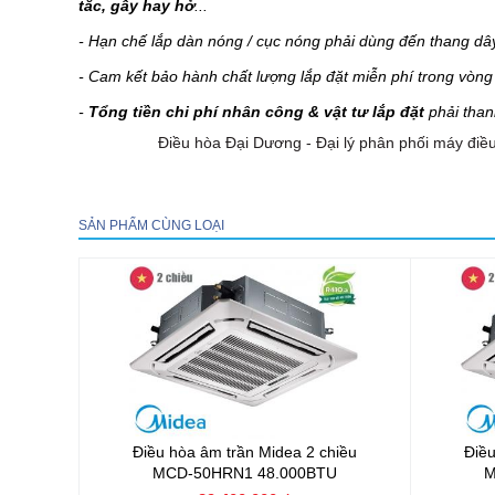
tắc, gẫy hay hở
...
- Hạn chế lắp dàn nóng / cục nóng phải dùng đến thang dâ
- Cam kết bảo hành chất lượng lắp đặt miễn phí trong vòn
-
Tổng tiền chi phí nhân công & vật tư lắp đặt
phải than
Điều hòa Đại Dương - Đại lý phân phối máy điều
SẢN PHẨM CÙNG LOẠI
Điều hòa âm trần Midea 2 chiều
Điều
MCD-50HRN1 48.000BTU
M