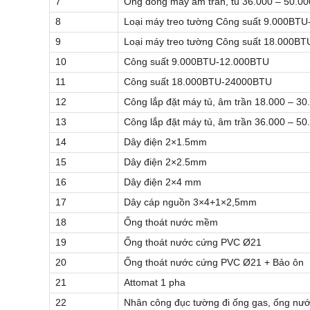
7
Ống đồng máy âm trần, tủ 36.000 – 50.0
8
Loại máy treo tường Công suất 9.000BT
9
Loại máy treo tường Công suất 18.000B
10
Công suất 9.000BTU-12.000BTU
11
Công suất 18.000BTU-24000BTU
12
Công lắp đặt máy tủ, âm trần 18.000 – 3
13
Công lắp đặt máy tủ, âm trần 36.000 – 5
14
Dây điện 2×1.5mm
15
Dây điện 2×2.5mm
16
Dây điện 2×4 mm
17
Dây cáp nguồn 3×4+1×2,5mm
18
Ống thoát nước mềm
19
Ống thoát nước cứng PVC Ø21
20
Ống thoát nước cứng PVC Ø21 + Bảo ôn
21
Attomat 1 pha
22
Nhân công đục tường đi ống gas, ống nư