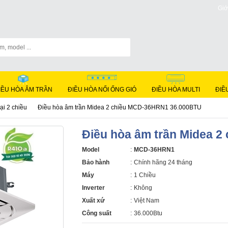
Giớ
IỀU HÒA ÂM TRẦN
ĐIỀU HÒA NỐI ỐNG GIÓ
ĐIỀU HÒA MULTI
ĐIỀ
ại 2 chiều
Điều hòa âm trần Midea 2 chiều MCD-36HRN1 36.000BTU
Điều hòa âm trần Midea 
Model
:
MCD-36HRN1
Bảo hành
:
Chính hãng 24 tháng
Máy
:
1 Chiều
Inverter
:
Không
Xuất xứ
:
Việt Nam
Công suất
:
36.000Btu