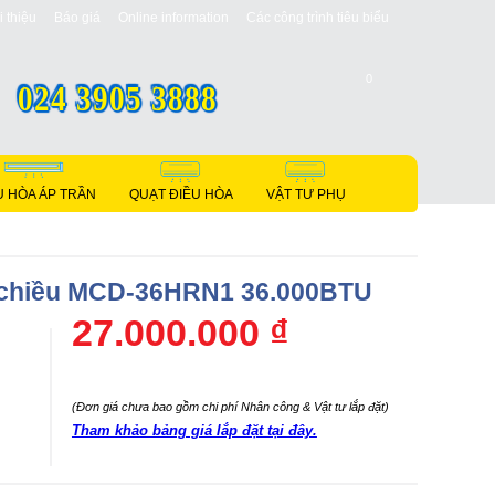
i thiệu
Báo giá
Online information
Các công trình tiêu biểu
0
024 3905 3888
U HÒA ÁP TRẦN
QUẠT ĐIỀU HÒA
VẬT TƯ PHỤ
2 chiều MCD-36HRN1 36.000BTU
27.000.000 ₫
(Đơn giá chưa bao gồm chi phí Nhân công & Vật tư lắp đặt)
Tham khảo bảng giá lắp đặt tại đây.