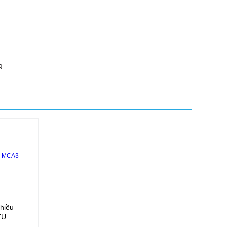
g
hiều
TU