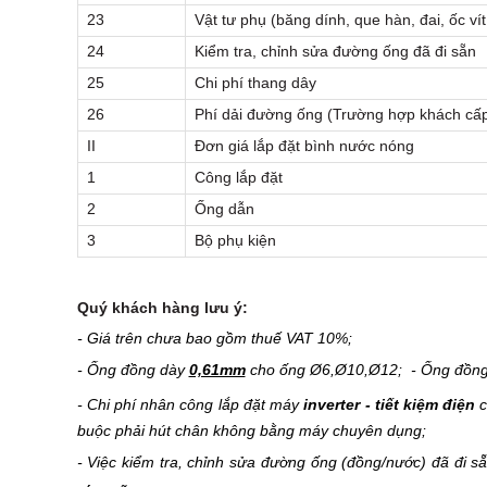
23
Vật tư phụ (băng dính, que hàn, đai, ốc vít,
24
Kiểm tra, chỉnh sửa đường ống đã đi sẵn
25
Chi phí thang dây
26
Phí dải đường ống (Trường hợp khách cấp
II
Đơn giá lắp đặt bình nước nóng
1
Công lắp đặt
2
Ống dẫn
3
Bộ phụ kiện
Quý khách hàng lưu ý:
- Giá trên chưa bao gồm thuế VAT 10%;
- Ống đồng dày
0,61mm
cho ống Ø6,Ø10,Ø12; - Ống đồn
- Chi phí nhân công lắp đặt máy
inverter - tiết kiệm điện
c
buộc phải hút chân không bằng máy chuyên dụng;
- Việc kiểm tra, chỉnh sửa đường ống (đồng/nước) đã đi 