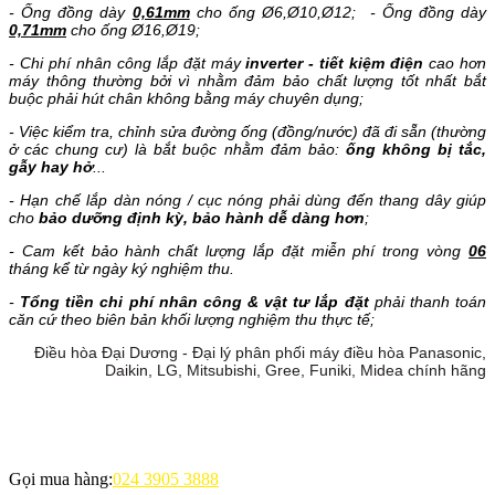
- Ống đồng dày
0,61mm
cho ống Ø6,Ø10,Ø12; - Ống đồng dày
0,71mm
cho ống Ø16,Ø19;
- Chi phí nhân công lắp đặt máy
inverter - tiết kiệm điện
cao hơn
máy thông thường bởi vì nhằm đảm bảo chất lượng tốt nhất bắt
buộc phải hút chân không bằng máy chuyên dụng;
- Việc kiểm tra, chỉnh sửa đường ống (đồng/nước) đã đi sẵn (thường
ở các chung cư) là bắt buộc nhằm đảm bảo:
ống không bị tắc,
gẫy hay hở
...
- Hạn chế lắp dàn nóng / cục nóng phải dùng đến thang dây giúp
cho
bảo dưỡng định kỳ, bảo hành dễ dàng hơn
;
- Cam kết bảo hành chất lượng lắp đặt miễn phí trong vòng
06
tháng kể từ ngày ký nghiệm thu.
-
Tổng tiền chi phí nhân công & vật tư lắp đặt
phải thanh toán
căn cứ theo biên bản khối lượng nghiệm thu thực tế;
Điều hòa Đại Dương - Đại lý phân phối máy điều hòa Panasonic,
Daikin, LG, Mitsubishi, Gree, Funiki, Midea chính hãng
Gọi mua hàng:
024 3905 3888