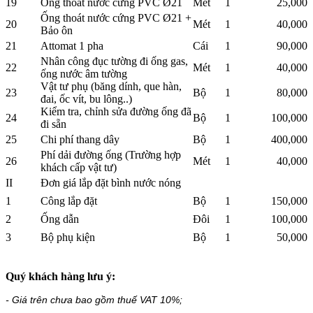
19
Ống thoát nước cứng PVC Ø21
Mét
1
25,000
Ống thoát nước cứng PVC Ø21 +
20
Mét
1
40,000
Bảo ôn
21
Attomat 1 pha
Cái
1
90,000
Nhân công đục tường đi ống gas,
22
Mét
1
40,000
ống nước âm tường
Vật tư phụ (băng dính, que hàn,
23
Bộ
1
80,000
đai, ốc vít, bu lông..)
Kiểm tra, chỉnh sửa đường ống đã
24
Bộ
1
100,000
đi sẵn
25
Chi phí thang dây
Bộ
1
400,000
Phí dải đường ống (Trường hợp
26
Mét
1
40,000
khách cấp vật tư)
II
Đơn giá lắp đặt bình nước nóng
1
Công lắp đặt
Bộ
1
150,000
2
Ống dẫn
Đôi
1
100,000
3
Bộ phụ kiện
Bộ
1
50,000
Quý khách hàng lưu ý:
- Giá trên chưa bao gồm thuế VAT 10%;