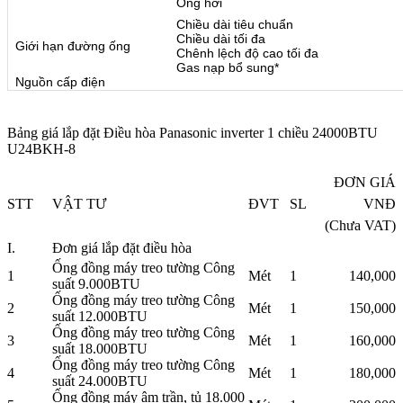
Ống hơi
Chiều dài tiêu chuẩn
Chiều dài tối đa
Giới hạn đường ống
Chênh lệch độ cao tối đa
Gas nạp bổ sung*
Nguồn cấp điện
Bảng giá lắp đặt Điều hòa Panasonic inverter 1 chiều 24000BTU
U24BKH-8
ĐƠN GIÁ
STT
VẬT TƯ
ĐVT
SL
VNĐ
(Chưa VAT)
I.
Đơn giá lắp đặt điều hòa
Ống đồng máy treo tường Công
1
Mét
1
140,000
suất 9.000BTU
Ống đồng máy treo tường Công
2
Mét
1
150,000
suất 12.000BTU
Ống đồng máy treo tường Công
3
Mét
1
160,000
suất 18.000BTU
Ống đồng máy treo tường Công
4
Mét
1
180,000
suất 24.000BTU
Ống đồng máy âm trần, tủ 18.000