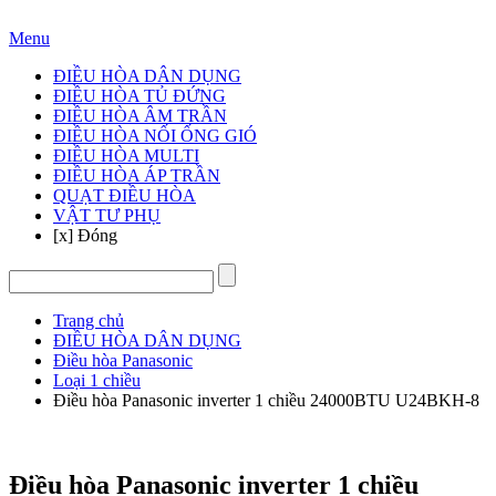
Hotline: 024 3905 3888
Menu
ĐIỀU HÒA DÂN DỤNG
ĐIỀU HÒA TỦ ĐỨNG
ĐIỀU HÒA ÂM TRẦN
ĐIỀU HÒA NỐI ỐNG GIÓ
ĐIỀU HÒA MULTI
ĐIỀU HÒA ÁP TRẦN
QUẠT ĐIỀU HÒA
VẬT TƯ PHỤ
[x] Đóng
Trang chủ
ĐIỀU HÒA DÂN DỤNG
Điều hòa Panasonic
Loại 1 chiều
Điều hòa Panasonic inverter 1 chiều 24000BTU U24BKH-8
Điều hòa Panasonic inverter 1 chiều