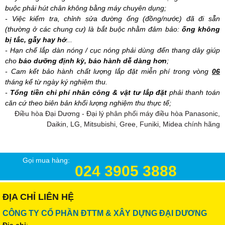
buộc phải hút chân không bằng máy chuyên dụng;
- Việc kiểm tra, chỉnh sửa đường ống (đồng/nước) đã đi sẵn
(thường ở các chung cư) là bắt buộc nhằm đảm bảo:
ống không
bị tắc, gẫy hay hở
...
- Hạn chế lắp dàn nóng / cục nóng phải dùng đến thang dây giúp
cho
bảo dưỡng định kỳ, bảo hành dễ dàng hơn
;
- Cam kết bảo hành chất lượng lắp đặt miễn phí trong vòng
06
tháng kể từ ngày ký nghiệm thu.
-
Tổng tiền chi phí nhân công & vật tư lắp đặt
phải thanh toán
căn cứ theo biên bản khối lượng nghiệm thu thực tế;
Điều hòa Đại Dương - Đại lý phân phối máy điều hòa Panasonic,
Daikin, LG, Mitsubishi, Gree, Funiki, Midea chính hãng
Gọi mua hàng:
024 3905 3888
ĐỊA CHỈ LIÊN HỆ
CÔNG TY CỔ PHẦN ĐTTM & XÂY DỰNG ĐẠI DƯƠNG