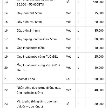
13
Bộ
1
550,000
36.000 – 50.000BTU
14
Dây điện 2×1.5mm
Mét
1
15,000
15
Dây điện 2×2.5mm
Mét
1
20,000
16
Dây điện 2×4 mm
Mét
1
35,000
17
Dây cáp nguồn 3×4+1×2,5mm
Mét
1
80,000
18
Ống thoát nước mềm
Mét
1
10,000
19
Ống thoát nước cứng PVC Ø21
Mét
1
25,000
Ống thoát nước cứng PVC Ø21 +
20
Mét
1
40,000
Bảo ôn
21
Attomat 1 pha
Cái
1
90,000
Nhân công đục tường đi ống gas,
22
Mét
1
40,000
ống nước âm tường
Vật tư phụ (băng dính, que hàn,
23
Bộ
1
80,000
đai, ốc vít, bu lông..)