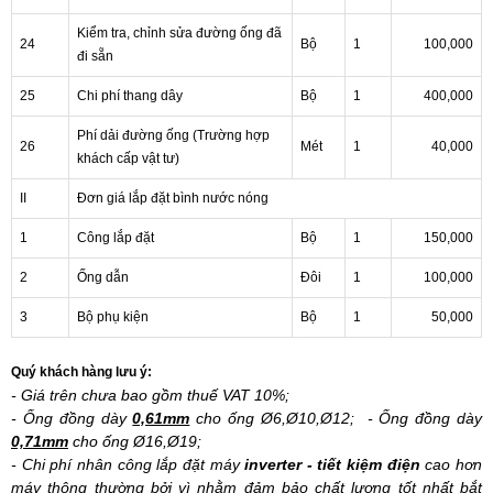
Kiểm tra, chỉnh sửa đường ống đã
24
Bộ
1
100,000
đi sẵn
25
Chi phí thang dây
Bộ
1
400,000
Phí dải đường ống (Trường hợp
26
Mét
1
40,000
khách cấp vật tư)
II
Đơn giá lắp đặt bình nước nóng
1
Công lắp đặt
Bộ
1
150,000
2
Ống dẫn
Đôi
1
100,000
3
Bộ phụ kiện
Bộ
1
50,000
Quý khách hàng lưu ý:
- Giá trên chưa bao gồm thuế VAT 10%;
- Ống đồng dày
0,61mm
cho ống Ø6,Ø10,Ø12; - Ống đồng dày
0,71mm
cho ống Ø16,Ø19;
- Chi phí nhân công lắp đặt máy
inverter - tiết kiệm điện
cao hơn
máy thông thường bởi vì nhằm đảm bảo chất lượng tốt nhất bắt