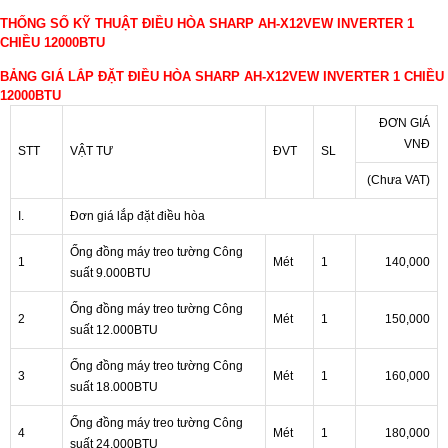
THỐNG SỐ KỸ THUẬT ĐIỀU HÒA SHARP AH-X12VEW INVERTER 1
CHIỀU 12000BTU
BẢNG GIÁ LẮP ĐẶT ĐIỀU HÒA SHARP AH-X12VEW INVERTER 1 CHIỀU
12000BTU
ĐƠN GIÁ
VNĐ
STT
VẬT TƯ
ĐVT
SL
(Chưa VAT)
I.
Đơn giá lắp đặt điều hòa
Ống đồng máy treo tường Công
1
Mét
1
140,000
suất 9.000BTU
Ống đồng máy treo tường Công
2
Mét
1
150,000
suất 12.000BTU
Ống đồng máy treo tường Công
3
Mét
1
160,000
suất 18.000BTU
Ống đồng máy treo tường Công
4
Mét
1
180,000
suất 24.000BTU