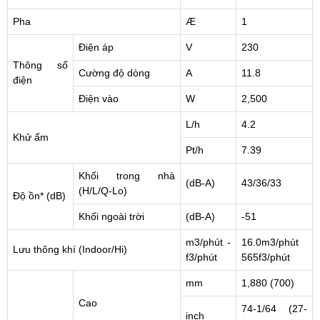
Pha
Æ
1
Điện áp
V
230
Thông số
Cường độ dòng
A
11.8
điện
Điện vào
W
2,500
L/h
4.2
Khử ẩm
Pt/h
7.39
Khối trong nhà
(dB-A)
43/36/33
(H/L/Q-Lo)
Độ ồn* (dB)
Khối ngoài trời
(dB-A)
-51
m3/phút -
16.0m3/phút
Lưu thông khí (Indoor/Hi)
f3/phút
565f3/phút
mm
1,880 (700)
Cao
74-1/64 (27-
inch