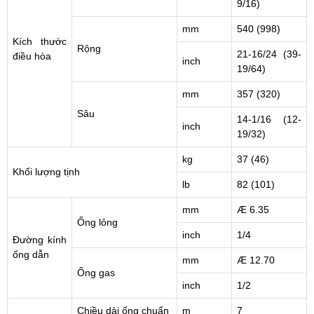
9/16)
mm
540 (998)
Kích thước
Rộng
21-16/24 (39-
điều hòa
inch
19/64)
mm
357 (320)
Sâu
14-1/16 (12-
inch
19/32)
kg
37 (46)
Khối lượng tịnh
lb
82 (101)
mm
Æ 6.35
Ống lỏng
inch
1/4
Đường kính
ống dẫn
mm
Æ 12.70
Ống gas
inch
1/2
Chiều dài ống chuẩn
m
7