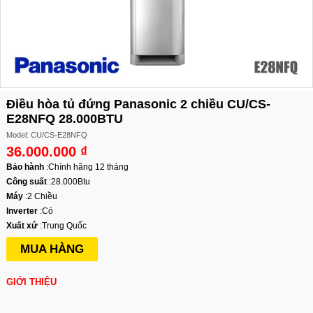
Điều hòa tủ đứng Panasonic 2 chiều CU/CS-
E28NFQ 28.000BTU
Model: CU/CS-E28NFQ
36.000.000 ₫
Bảo hành
:
Chính hãng 12 tháng
Công suất
:
28.000Btu
Máy
:
2 Chiều
Inverter
:
Có
Xuất xứ
:
Trung Quốc
MUA HÀNG
GIỚI THIỆU