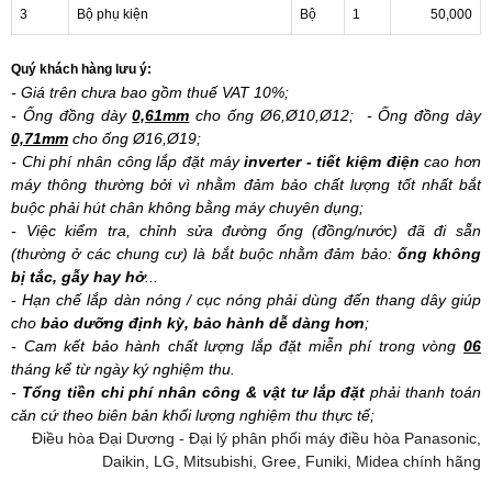
3
Bộ phụ kiện
Bộ
1
50,000
Quý khách hàng lưu ý:
- Giá trên chưa bao gồm thuế VAT 10%;
- Ống đồng dày
0,61mm
cho ống Ø6,Ø10,Ø12; - Ống đồng dày
0,71mm
cho ống Ø16,Ø19;
- Chi phí nhân công lắp đặt máy
inverter - tiết kiệm điện
cao hơn
máy thông thường bởi vì nhằm đảm bảo chất lượng tốt nhất bắt
buộc phải hút chân không bằng máy chuyên dụng;
- Việc kiểm tra, chỉnh sửa đường ống (đồng/nước) đã đi sẵn
(thường ở các chung cư) là bắt buộc nhằm đảm bảo:
ống không
bị tắc, gẫy hay hở
...
- Hạn chế lắp dàn nóng / cục nóng phải dùng đến thang dây giúp
cho
bảo dưỡng định kỳ, bảo hành dễ dàng hơn
;
- Cam kết bảo hành chất lượng lắp đặt miễn phí trong vòng
06
tháng kể từ ngày ký nghiệm thu.
-
Tổng tiền chi phí nhân công & vật tư lắp đặt
phải thanh toán
căn cứ theo biên bản khối lượng nghiệm thu thực tế;
Điều hòa Đại Dương - Đại lý phân phối máy điều hòa Panasonic,
Daikin, LG, Mitsubishi, Gree, Funiki, Midea chính hãng