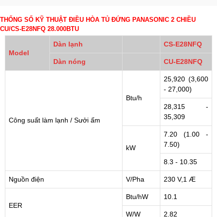
THỐNG SỐ KỸ THUẬT ĐIỀU HÒA TỦ ĐỨNG PANASONIC 2 CHIỀU
CU/CS-E28NFQ 28.000BTU
Dàn lạnh
CS-E28NFQ
Model
Dàn nóng
CU-E28NFQ
25,920 (3,600
- 27,000)
Btu/h
28,315 -
35,309
Công suất làm lạnh / Sưởi ấm
7.20 (1.00 -
7.50)
kW
8.3 - 10.35
Nguồn điện
V/Pha
230 V,1 Æ
Btu/hW
10.1
EER
W/W
2.82