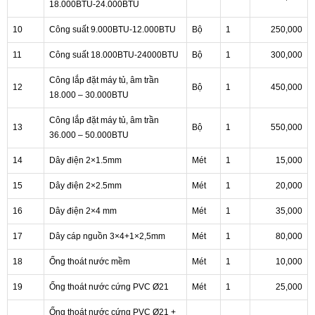
18.000BTU-24.000BTU
10
Công suất 9.000BTU-12.000BTU
Bộ
1
250,000
11
Công suất 18.000BTU-24000BTU
Bộ
1
300,000
Công lắp đặt máy tủ, âm trần
12
Bộ
1
450,000
18.000 – 30.000BTU
Công lắp đặt máy tủ, âm trần
13
Bộ
1
550,000
36.000 – 50.000BTU
14
Dây điện 2×1.5mm
Mét
1
15,000
15
Dây điện 2×2.5mm
Mét
1
20,000
16
Dây điện 2×4 mm
Mét
1
35,000
17
Dây cáp nguồn 3×4+1×2,5mm
Mét
1
80,000
18
Ống thoát nước mềm
Mét
1
10,000
19
Ống thoát nước cứng PVC Ø21
Mét
1
25,000
Ống thoát nước cứng PVC Ø21 +