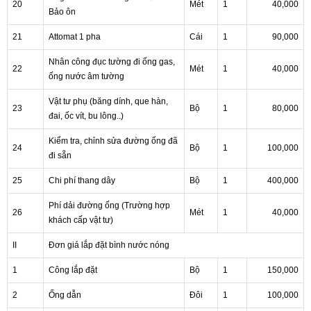
20
Mét
1
40,000
Bảo ôn
21
Attomat 1 pha
Cái
1
90,000
Nhân công đục tường đi ống gas,
22
Mét
1
40,000
ống nước âm tường
Vật tư phụ (băng dính, que hàn,
23
Bộ
1
80,000
đai, ốc vít, bu lông..)
Kiểm tra, chỉnh sửa đường ống đã
24
Bộ
1
100,000
đi sẵn
25
Chi phí thang dây
Bộ
1
400,000
Phí dải đường ống (Trường hợp
26
Mét
1
40,000
khách cấp vật tư)
II
Đơn giá lắp đặt bình nước nóng
1
Công lắp đặt
Bộ
1
150,000
2
Ống dẫn
Đôi
1
100,000