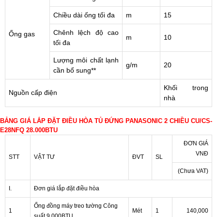
Chiều dài ống tối đa
m
15
Chênh lệch độ cao
Ống gas
m
10
tối đa
Lượng môi chất lạnh
g/m
20
cần bổ sung**
Khối trong
Nguồn cấp điện
nhà
BẢNG GIÁ LẮP ĐẶT ĐIỀU HÒA TỦ ĐỨNG PANASONIC 2 CHIỀU CU/CS-
E28NFQ 28.000BTU
ĐƠN GIÁ
VNĐ
STT
VẬT TƯ
ĐVT
SL
(Chưa VAT)
I.
Đơn giá lắp đặt điều hòa
Ống đồng máy treo tường Công
1
Mét
1
140,000
suất 9.000BTU