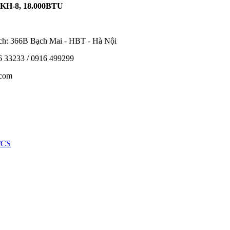
H-8, 18.000BTU
ch: 366B Bạch Mai - HBT - Hà Nội
456 33233 / 0916 499299
.com
/CS