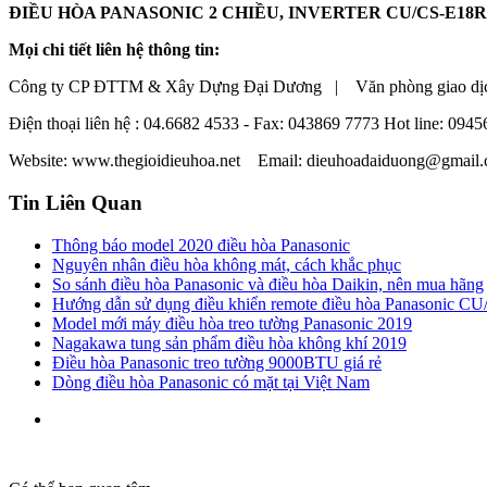
ĐIỀU HÒA PANASONIC 2 CHIỀU, INVERTER CU/CS-E18RK
Mọi chi tiết liên hệ thông tin:
Công ty CP ĐTTM & Xây Dựng Đại Dương | Văn phòng giao dị
Điện thoại liên hệ : 04.6682 4533 - Fax: 043869 7773 Hot line: 09
Website: www.thegioidieuhoa.net Email: dieuhoadaiduong@gmail
Tin Liên Quan
Thông báo model 2020 điều hòa Panasonic
Nguyên nhân điều hòa không mát, cách khắc phục
So sánh điều hòa Panasonic và điều hòa Daikin, nên mua hãng
Hướng dẫn sử dụng điều khiển remote điều hòa Panasonic CU
Model mới máy điều hòa treo tường Panasonic 2019
Nagakawa tung sản phẩm điều hòa không khí 2019
Điều hòa Panasonic treo tường 9000BTU giá rẻ
Dòng điều hòa Panasonic có mặt tại Việt Nam