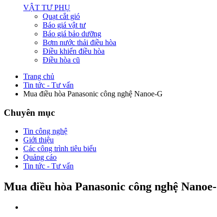
VẬT TƯ PHỤ
Quạt cắt gió
Báo giá vật tư
Báo giá bảo dưỡng
Bơm nước thải điều hòa
Điều khiển điều hòa
Điều hòa cũ
Trang chủ
Tin tức - Tư vấn
Mua điều hòa Panasonic công nghệ Nanoe-G
Chuyên mục
Tin công nghệ
Giới thiệu
Các công trình tiêu biểu
Quảng cáo
Tin tức - Tư vấn
Mua điều hòa Panasonic công nghệ Nanoe