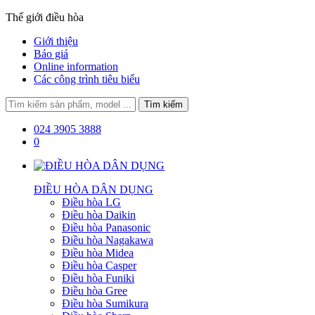
Thế giới điều hòa
Giới thiệu
Báo giá
Online information
Các công trình tiêu biểu
024 3905 3888
0
ĐIỀU HÒA DÂN DỤNG
Điều hòa LG
Điều hòa Daikin
Điều hòa Panasonic
Điều hòa Nagakawa
Điều hòa Midea
Điều hòa Casper
Điều hòa Funiki
Điều hòa Gree
Điều hòa Sumikura