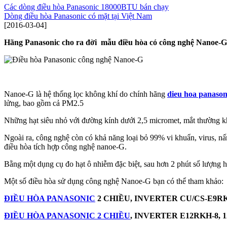
Các dòng điều hòa Panasonic 18000BTU bán chạy
Dòng điều hòa Panasonic có mặt tại Việt Nam
[2016-03-04]
Hãng Panasonic cho ra đời mẫu điều hòa có công nghệ Nanoe-G h
Nanoe-G là hệ thống lọc không khí do chính hãng
dieu hoa panason
lửng, bao gồm cả PM2.5
Những hạt siêu nhỏ với đường kính dưới 2,5 micromet, mắt thường kh
Ngoài ra, công nghệ còn có khả năng loại bỏ 99% vi khuẩn, virus, nấ
điều hòa tích hợp công nghệ nanoe-G.
Bằng một dụng cụ đo hạt ô nhiễm đặc biệt, sau hơn 2 phút số lượng h
Một số điều hòa sử dụng công nghệ Nanoe-G bạn có thể tham khảo:
ĐIỀU HÒA PANASONIC
2 CHIỀU, INVERTER CU/CS-E9RKH
ĐIỀU HÒA PANASONIC 2 CHIỀU
, INVERTER E12RKH-8, 1