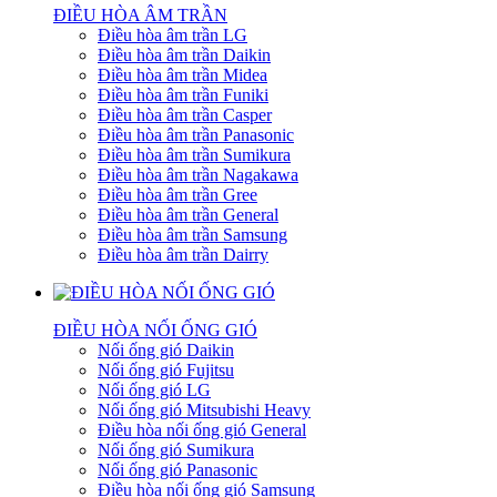
ĐIỀU HÒA ÂM TRẦN
Điều hòa âm trần LG
Điều hòa âm trần Daikin
Điều hòa âm trần Midea
Điều hòa âm trần Funiki
Điều hòa âm trần Casper
Điều hòa âm trần Panasonic
Điều hòa âm trần Sumikura
Điều hòa âm trần Nagakawa
Điều hòa âm trần Gree
Điều hòa âm trần General
Điều hòa âm trần Samsung
Điều hòa âm trần Dairry
ĐIỀU HÒA NỐI ỐNG GIÓ
Nối ống gió Daikin
Nối ống gió Fujitsu
Nối ống gió LG
Nối ống gió Mitsubishi Heavy
Điều hòa nối ống gió General
Nối ống gió Sumikura
Nối ống gió Panasonic
Điều hòa nối ống gió Samsung