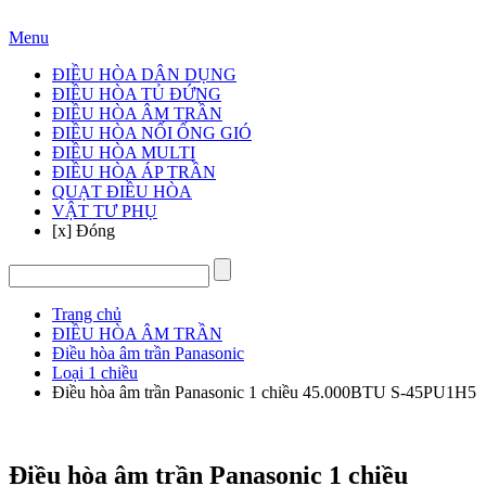
Hotline: 024 3905 3888
Menu
ĐIỀU HÒA DÂN DỤNG
ĐIỀU HÒA TỦ ĐỨNG
ĐIỀU HÒA ÂM TRẦN
ĐIỀU HÒA NỐI ỐNG GIÓ
ĐIỀU HÒA MULTI
ĐIỀU HÒA ÁP TRẦN
QUẠT ĐIỀU HÒA
VẬT TƯ PHỤ
[x] Đóng
Trang chủ
ĐIỀU HÒA ÂM TRẦN
Điều hòa âm trần Panasonic
Loại 1 chiều
Điều hòa âm trần Panasonic 1 chiều 45.000BTU S-45PU1H5
Điều hòa âm trần Panasonic 1 chiều