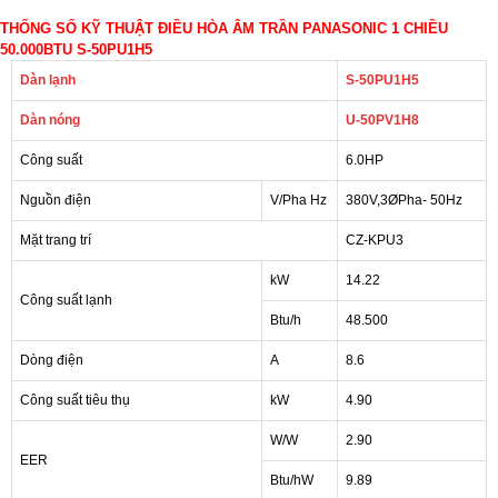
THỐNG SỐ KỸ THUẬT ĐIỀU HÒA ÂM TRẦN PANASONIC 1 CHIỀU
50.000BTU S-50PU1H5
Dàn lạnh
S-50PU1H5
Dàn nóng
U-50PV1H8
Công suất
6.0HP
Nguồn điện
V/Pha Hz
380V,3ØPha- 50Hz
Mặt trang trí
CZ-KPU3
kW
14.22
Công suất lạnh
Btu/h
48.500
Dòng điện
A
8.6
Công suất tiêu thụ
kW
4.90
W/W
2.90
EER
Btu/hW
9.89