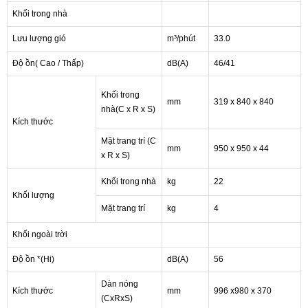
Khối trong nhà
Lưu lượng gió
m³/phút
33.0
Độ ồn( Cao / Thấp)
dB(A)
46/41
Khối trong
mm
319 x 840 x 840
nhà(C x R x S)
Kích thước
Mặt trang trí (C
mm
950 x 950 x 44
x R x S)
Khối trong nhà
kg
22
Khối lượng
Mặt trang trí
kg
4
Khối ngoài trời
Độ ồn *(Hi)
dB(A)
56
Dàn nóng
Kích thước
mm
996 x980 x 370
(CxRxS)