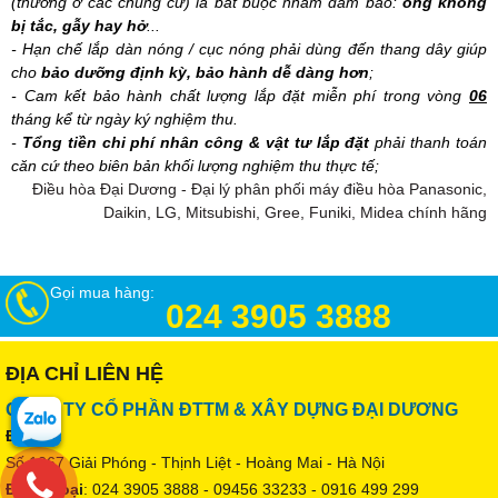
(thường ở các chung cư) là bắt buộc nhằm đảm bảo:
ống không
bị tắc, gẫy hay hở
...
- Hạn chế lắp dàn nóng / cục nóng phải dùng đến thang dây giúp
cho
bảo dưỡng định kỳ, bảo hành dễ dàng hơn
;
- Cam kết bảo hành chất lượng lắp đặt miễn phí trong vòng
06
tháng kể từ ngày ký nghiệm thu.
-
Tổng tiền chi phí nhân công & vật tư lắp đặt
phải thanh toán
căn cứ theo biên bản khối lượng nghiệm thu thực tế;
Điều hòa Đại Dương - Đại lý phân phối máy điều hòa Panasonic,
Daikin, LG, Mitsubishi, Gree, Funiki, Midea chính hãng
Gọi mua hàng:
024 3905 3888
ĐỊA CHỈ LIÊN HỆ
CÔNG TY CỔ PHẦN ĐTTM & XÂY DỰNG ĐẠI DƯƠNG
Địa chỉ
:
Số 1267 Giải Phóng - Thịnh Liệt - Hoàng Mai - Hà Nội
Điện thoại
: 024 3905 3888 - 09456 33233 - 0916 499 299