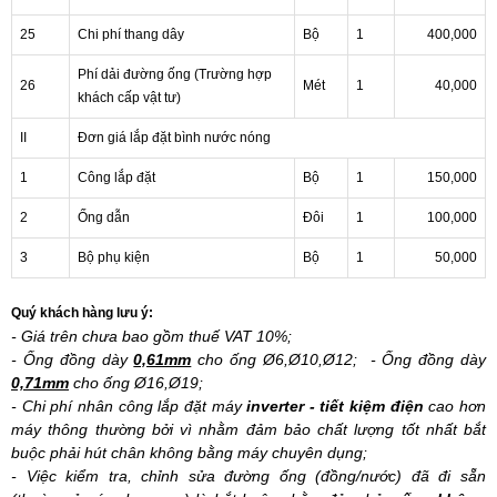
25
Chi phí thang dây
Bộ
1
400,000
Phí dải đường ống (Trường hợp
26
Mét
1
40,000
khách cấp vật tư)
II
Đơn giá lắp đặt bình nước nóng
1
Công lắp đặt
Bộ
1
150,000
2
Ống dẫn
Đôi
1
100,000
3
Bộ phụ kiện
Bộ
1
50,000
Quý khách hàng lưu ý:
- Giá trên chưa bao gồm thuế VAT 10%;
- Ống đồng dày
0,61mm
cho ống Ø6,Ø10,Ø12; - Ống đồng dày
0,71mm
cho ống Ø16,Ø19;
- Chi phí nhân công lắp đặt máy
inverter - tiết kiệm điện
cao hơn
máy thông thường bởi vì nhằm đảm bảo chất lượng tốt nhất bắt
buộc phải hút chân không bằng máy chuyên dụng;
- Việc kiểm tra, chỉnh sửa đường ống (đồng/nước) đã đi sẵn