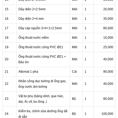
15
Dây điện 2×2.5mm
Mét
1
20,000
16
Dây điện 2×4 mm
Mét
1
35,000
17
Dây cáp nguồn 3×4+1×2,5mm
Mét
1
80,000
18
Ống thoát nước mềm
Mét
1
10,000
19
Ống thoát nước cứng PVC Ø21
Mét
1
25,000
Ống thoát nước cứng PVC Ø21 +
20
Mét
1
40,000
Bảo ôn
21
Attomat 1 pha
Cái
1
90,000
Nhân công đục tường đi ống gas,
22
Mét
1
40,000
ống nước âm tường
Vật tư phụ (băng dính, que hàn,
23
Bộ
1
80,000
đai, ốc vít, bu lông..)
Kiểm tra, chỉnh sửa đường ống đã
24
Bộ
1
100,000
đi sẵn