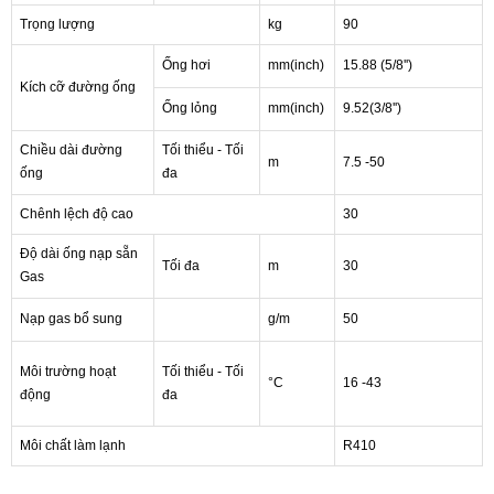
Trọng lượng
kg
90
Ống hơi
mm(inch)
15.88 (5/8'')
Kích cỡ đường ống
Ống lỏng
mm(inch)
9.52(3/8'')
Chiều dài đường
Tối thiểu - Tối
m
7.5 -50
ống
đa
Chênh lệch độ cao
30
Độ dài ống nạp sẵn
Tối đa
m
30
Gas
Nạp gas bổ sung
g/m
50
Môi trường hoạt
Tối thiểu - Tối
°C
16 -43
động
đa
Môi chất làm lạnh
R410