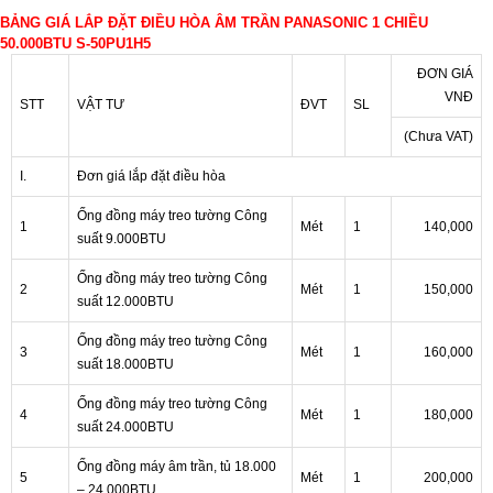
BẢNG GIÁ LẮP ĐẶT ĐIỀU HÒA ÂM TRẦN PANASONIC 1 CHIỀU
50.000BTU S-50PU1H5
ĐƠN GIÁ
VNĐ
STT
VẬT TƯ
ĐVT
SL
(Chưa VAT)
I.
Đơn giá lắp đặt điều hòa
Ống đồng máy treo tường Công
1
Mét
1
140,000
suất 9.000BTU
Ống đồng máy treo tường Công
2
Mét
1
150,000
suất 12.000BTU
Ống đồng máy treo tường Công
3
Mét
1
160,000
suất 18.000BTU
Ống đồng máy treo tường Công
4
Mét
1
180,000
suất 24.000BTU
Ống đồng máy âm trần, tủ 18.000
5
Mét
1
200,000
– 24.000BTU