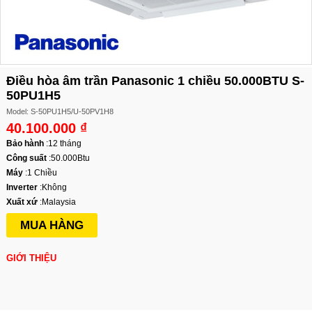
Điều hòa âm trần Panasonic 1 chiều 50.000BTU S-
50PU1H5
Model: S-50PU1H5/U-50PV1H8
40.100.000 ₫
Bảo hành
:
12 tháng
Công suất
:
50.000Btu
Máy
:
1 Chiều
Inverter
:
Không
Xuất xứ
:
Malaysia
MUA HÀNG
GIỚI THIỆU